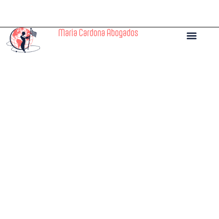
María Cardona Abogados
Nómadas digita