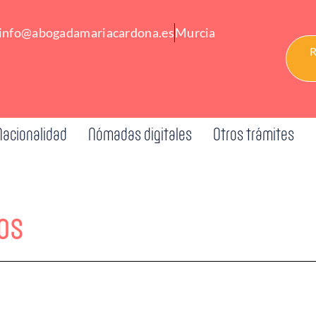
info@abogadamariacardona.es
Murcia
R
Nacionalidad
Nómadas digitales
Otros trámites
os