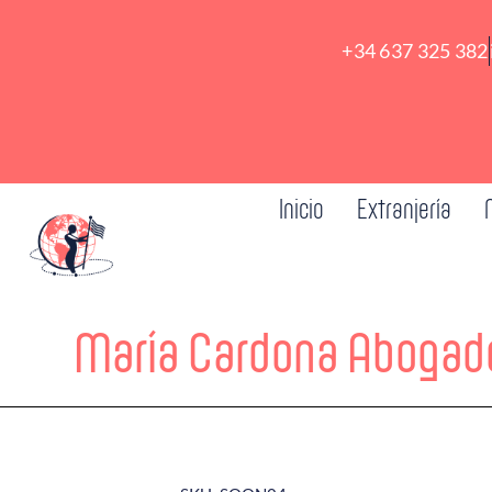
+34 637 325 382
Inicio
Extranjería
María Cardona Abogad