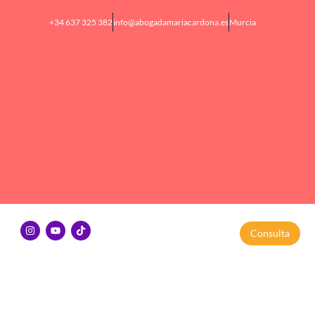
+34 637 325 382
info@abogadamariacardona.es
Murcia
Consulta