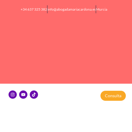
+34 637 325 382
info@abogadamariacardona.es
Murcia
Consulta