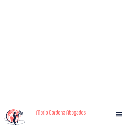
María Cardona Abogados
Nómadas digita