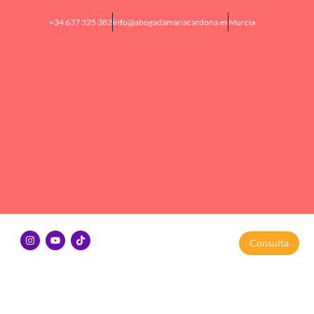
+34 637 325 382
info@abogadamariacardona.es
Murcia
Consulta