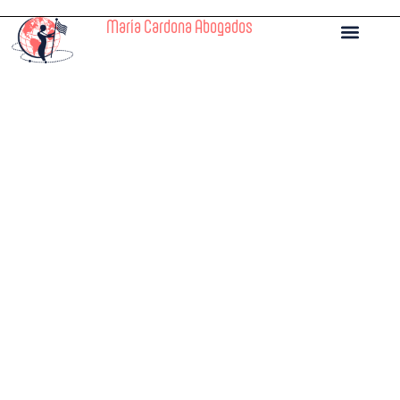
María Cardona Abogados
Nómadas digita